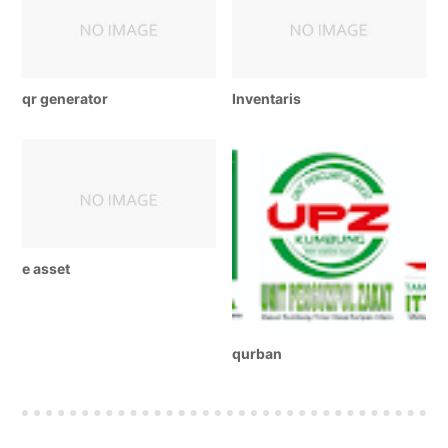
qr generator
Inventaris
e asset
qurban